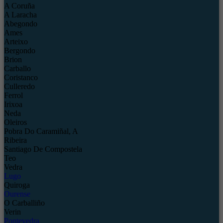
A Coruña
A Laracha
Abegondo
Ames
Arteixo
Bergondo
Brion
Carballo
Coristanco
Culleredo
Ferrol
Irixoa
Neda
Oleiros
Pobra Do Caramiñal, A
Ribeira
Santiago De Compostela
Teo
Vedra
Lugo
Quiroga
Ourense
O Carballiño
Verin
Pontevedra