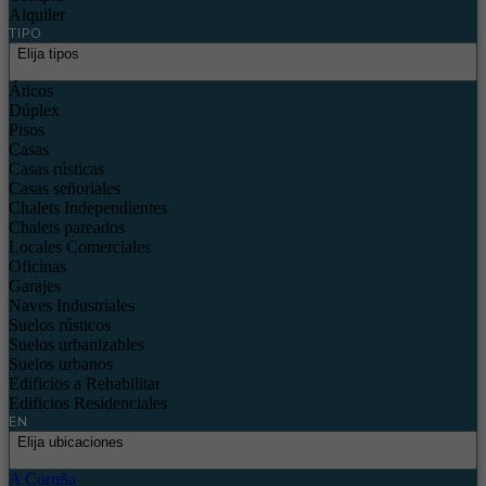
Alquiler
TIPO
Elija tipos
Áticos
Dúplex
Pisos
Casas
Casas rústicas
Casas señoriales
Chalets Independientes
Chalets pareados
Locales Comerciales
Oficinas
Garajes
Naves Industriales
Suelos rústicos
Suelos urbanizables
Suelos urbanos
Edificios a Rehabilitar
Edificios Residenciales
EN
Elija ubicaciones
A Coruña