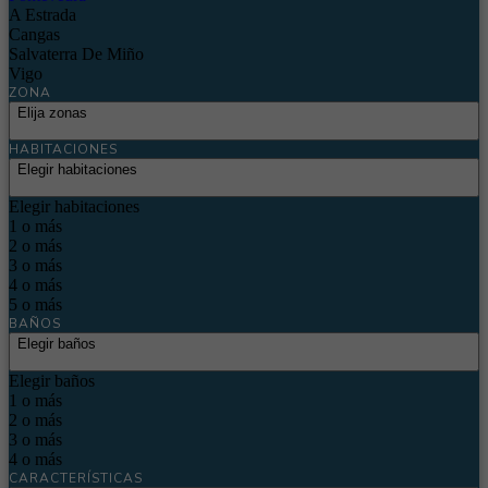
A Estrada
Cangas
Salvaterra De Miño
Vigo
ZONA
Elija zonas
HABITACIONES
Elegir habitaciones
Elegir habitaciones
1 o más
2 o más
3 o más
4 o más
5 o más
BAÑOS
Elegir baños
Elegir baños
1 o más
2 o más
3 o más
4 o más
CARACTERÍSTICAS