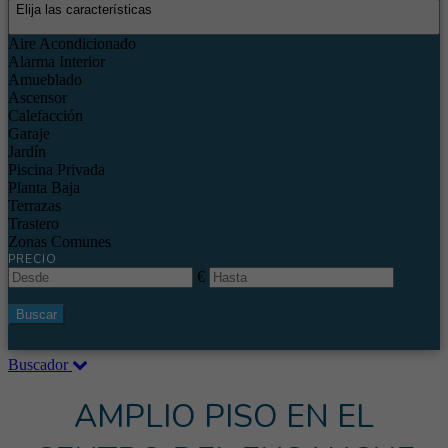
Elija las características
Aire Acondicionado
Alarma Interior
Amueblado
Ascensor
Calefacción
Garaje
Jardín
Piscina Privada
Planta Baja
Terrazas
Trastero
Zonas Comunes
PRECIO
€
Buscar
Buscador
AMPLIO PISO EN EL