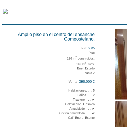
Amplio piso en el centro del ensanche
Compostelano.
Ref:
5305
Piso
2
126 m
construidos.
2
116 m
útiles.
Buen Estado
Planta 2
Venta:
390.000 €
Habitaciones. . . . 5
Baños. . . . 2
Trastero. . . .
Calefacción: Gasóleo
Amueblado. . . .
Cocina amueblada. . . .
Calf. Energ: Exento