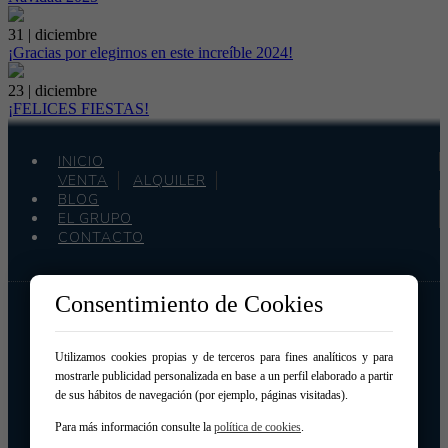
31 | diciembre
¡Gracias por elegirnos en este increíble 2024!
23 | diciembre
¡FELICES FIESTAS!
INICIO
VENTA
ALQUILER
BLOG
EL GRUPO
CONTACTO
Consentimiento de Cookies
Grupo Acredita
Calle Newton 11, 2º Dcha.
15008 – A Coruña
Utilizamos cookies propias y de terceros para fines analíticos y para
981 221 180
-
mostrarle publicidad personalizada en base a un perfil elaborado a partir
de sus hábitos de navegación (por ejemplo, páginas visitadas).
Para más información consulte la
política de cookies
.