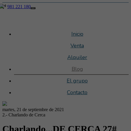
981 221 180
981 221 180
Toggle
navigation
Inicio
Venta
Alquiler
Blog
El grupo
Contacto
martes, 21 de septiembre de 2021
2.- Charlando de Cerca
Charlando...DE CERCA 27#