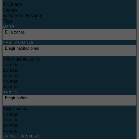
A Estrada
Cangas
Salvaterra De Miño
Vigo
ZONA
Elija zonas
HABITACIONES
Elegir habitaciones
Elegir habitaciones
1 o más
2 o más
3 o más
4 o más
5 o más
BAÑOS
Elegir baños
Elegir baños
1 o más
2 o más
3 o más
4 o más
CARACTERÍSTICAS