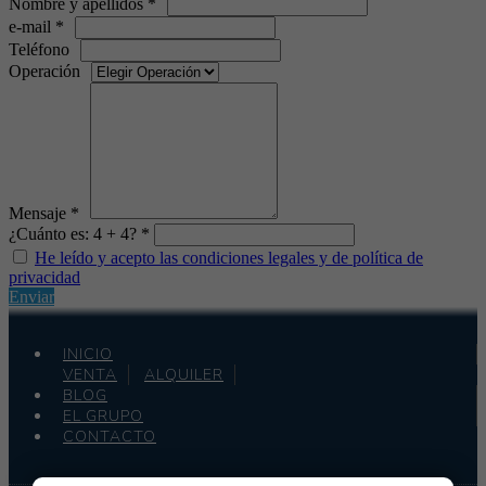
Nombre y apellidos *
e-mail *
Teléfono
Operación
Mensaje *
¿Cuánto es: 4 + 4? *
He leído y acepto las condiciones legales y de política de
privacidad
Enviar
INICIO
VENTA
ALQUILER
BLOG
EL GRUPO
CONTACTO