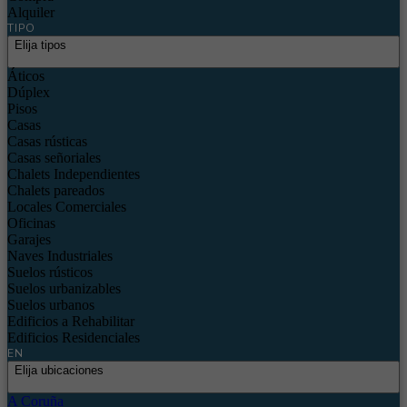
Alquiler
TIPO
Elija tipos
Áticos
Dúplex
Pisos
Casas
Casas rústicas
Casas señoriales
Chalets Independientes
Chalets pareados
Locales Comerciales
Oficinas
Garajes
Naves Industriales
Suelos rústicos
Suelos urbanizables
Suelos urbanos
Edificios a Rehabilitar
Edificios Residenciales
EN
Elija ubicaciones
A Coruña