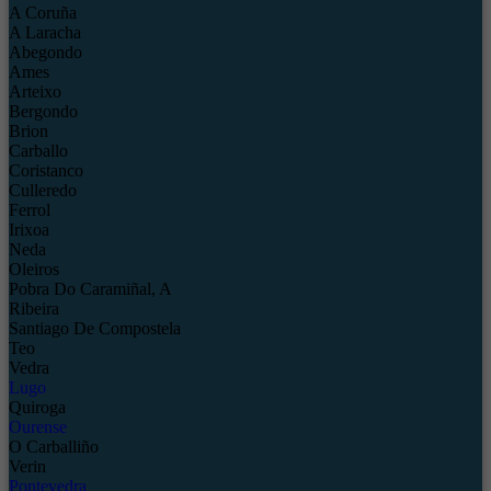
A Coruña
A Laracha
Abegondo
Ames
Arteixo
Bergondo
Brion
Carballo
Coristanco
Culleredo
Ferrol
Irixoa
Neda
Oleiros
Pobra Do Caramiñal, A
Ribeira
Santiago De Compostela
Teo
Vedra
Lugo
Quiroga
Ourense
O Carballiño
Verin
Pontevedra