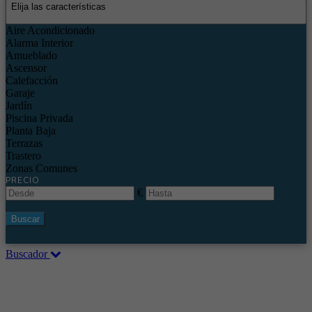
Elija las características
Aire Acondicionado
Alarma Interior
Amueblado
Ascensor
Calefacción
Garaje
Jardín
Piscina Privada
Planta Baja
Terrazas
Trastero
Zonas Comunes
PRECIO
€
Buscar
Buscador