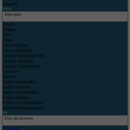
Alquiler
TIPO
Elija tipos
Áticos
Dúplex
Pisos
Casas
Casas rústicas
Casas señoriales
Chalets Independientes
Chalets pareados
Locales Comerciales
Oficinas
Garajes
Naves Industriales
Suelos rústicos
Suelos urbanizables
Suelos urbanos
Edificios a Rehabilitar
Edificios Residenciales
EN
Elija ubicaciones
A Coruña