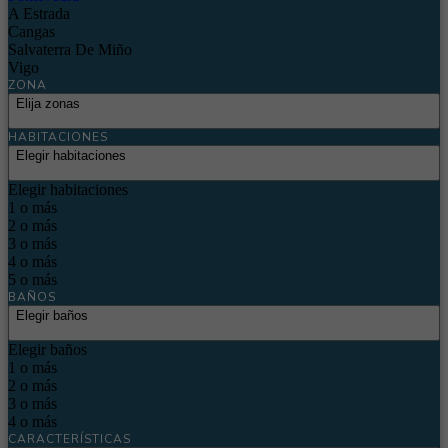
A Estrada
Cangas
Salvaterra De Miño
Vigo
ZONA
Elija zonas
HABITACIONES
Elegir habitaciones
Elegir habitaciones
1 o más
2 o más
3 o más
4 o más
5 o más
BAÑOS
Elegir baños
Elegir baños
1 o más
2 o más
3 o más
4 o más
CARACTERÍSTICAS