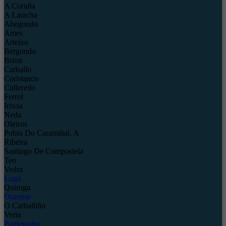
A Coruña
A Laracha
Abegondo
Ames
Arteixo
Bergondo
Brion
Carballo
Coristanco
Culleredo
Ferrol
Irixoa
Neda
Oleiros
Pobra Do Caramiñal, A
Ribeira
Santiago De Compostela
Teo
Vedra
Lugo
Quiroga
Ourense
O Carballiño
Verin
Pontevedra