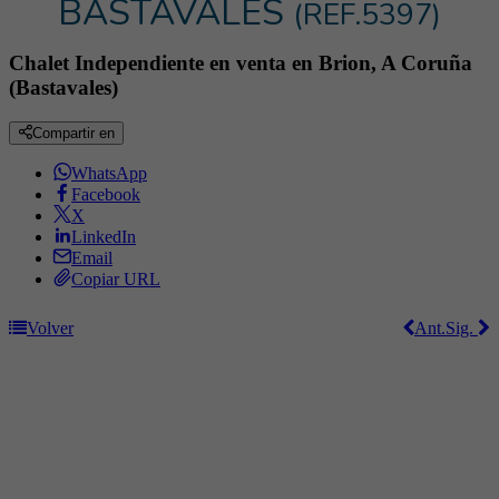
BASTAVALES
(REF.5397)
Chalet Independiente en venta en Brion, A Coruña
(Bastavales)
Compartir en
WhatsApp
Facebook
X
LinkedIn
Email
Copiar URL
Volver
Ant.
Sig.