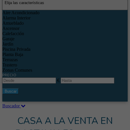
Elija las características
Aire Acondicionado
Alarma Interior
Amueblado
Ascensor
Calefacción
Garaje
Jardín
Piscina Privada
Planta Baja
Terrazas
Trastero
Zonas Comunes
PRECIO
€
Buscar
Buscador
CASA A LA VENTA EN