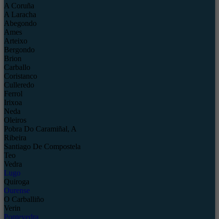
A Coruña
A Laracha
Abegondo
Ames
Arteixo
Bergondo
Brion
Carballo
Coristanco
Culleredo
Ferrol
Irixoa
Neda
Oleiros
Pobra Do Caramiñal, A
Ribeira
Santiago De Compostela
Teo
Vedra
Lugo
Quiroga
Ourense
O Carballiño
Verin
Pontevedra