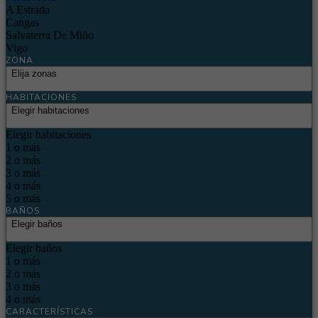
A Estrada
Cangas
Salvaterra De Miño
Vigo
ZONA
Elija zonas
HABITACIONES
Elegir habitaciones
Elegir habitaciones
1 o más
2 o más
3 o más
4 o más
5 o más
BAÑOS
Elegir baños
Elegir baños
1 o más
2 o más
3 o más
4 o más
CARACTERÍSTICAS