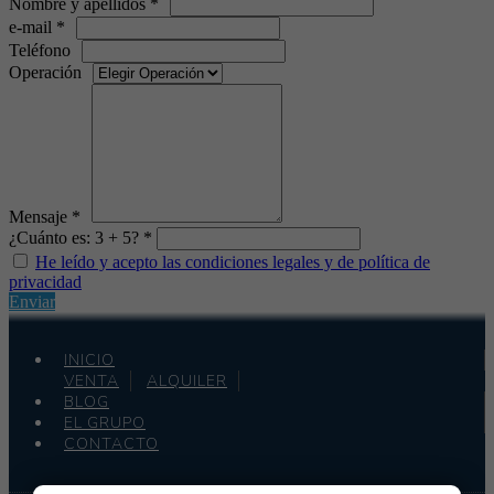
Nombre y apellidos *
e-mail *
Teléfono
Operación
Mensaje *
¿Cuánto es: 3 + 5? *
He leído y acepto las condiciones legales y de política de
privacidad
Enviar
INICIO
VENTA
ALQUILER
BLOG
EL GRUPO
CONTACTO