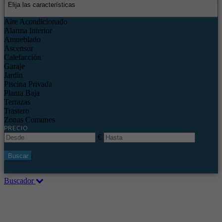
Elija las características
Aire Acondicionado
Alarma Interior
Amueblado
Ascensor
Calefacción
Garaje
Jardín
Piscina Privada
Planta Baja
Terrazas
Trastero
Zonas Comunes
PRECIO
€
Buscar
Buscador