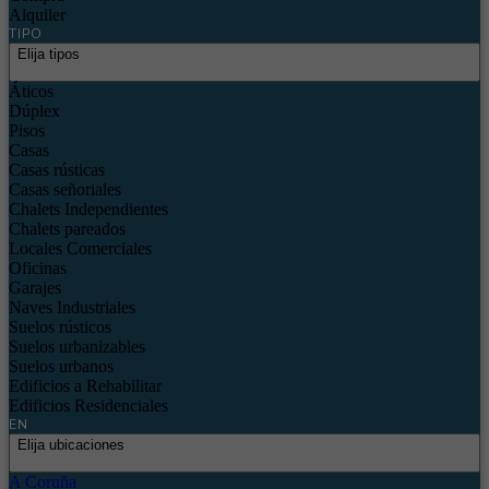
Alquiler
TIPO
Elija tipos
Áticos
Dúplex
Pisos
Casas
Casas rústicas
Casas señoriales
Chalets Independientes
Chalets pareados
Locales Comerciales
Oficinas
Garajes
Naves Industriales
Suelos rústicos
Suelos urbanizables
Suelos urbanos
Edificios a Rehabilitar
Edificios Residenciales
EN
Elija ubicaciones
A Coruña