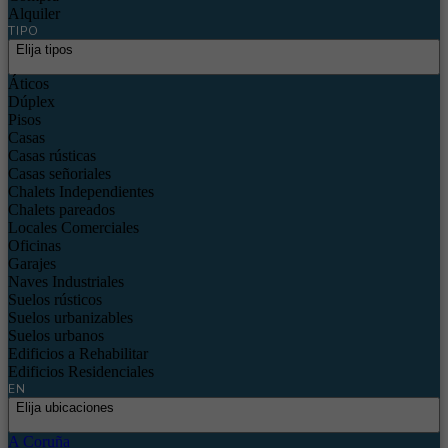
Alquiler
TIPO
Elija tipos
Áticos
Dúplex
Pisos
Casas
Casas rústicas
Casas señoriales
Chalets Independientes
Chalets pareados
Locales Comerciales
Oficinas
Garajes
Naves Industriales
Suelos rústicos
Suelos urbanizables
Suelos urbanos
Edificios a Rehabilitar
Edificios Residenciales
EN
Elija ubicaciones
A Coruña