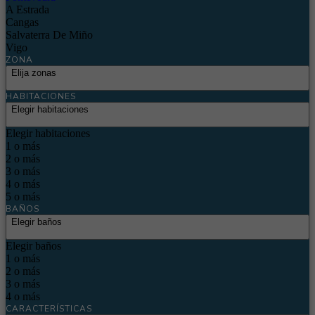
A Estrada
Cangas
Salvaterra De Miño
Vigo
ZONA
Elija zonas
HABITACIONES
Elegir habitaciones
Elegir habitaciones
1 o más
2 o más
3 o más
4 o más
5 o más
BAÑOS
Elegir baños
Elegir baños
1 o más
2 o más
3 o más
4 o más
CARACTERÍSTICAS