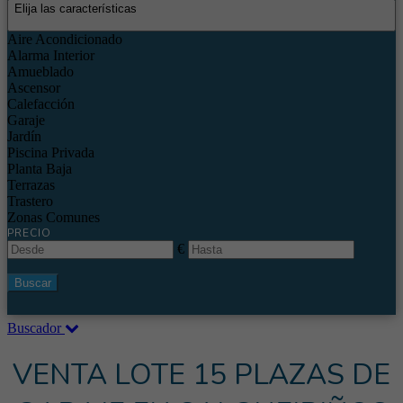
Elija las características
Aire Acondicionado
Alarma Interior
Amueblado
Ascensor
Calefacción
Garaje
Jardín
Piscina Privada
Planta Baja
Terrazas
Trastero
Zonas Comunes
PRECIO
€
Buscar
Buscador
VENTA LOTE 15 PLAZAS DE