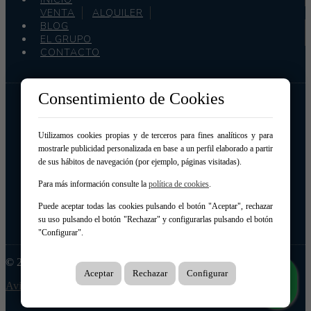
VENTA
ALQUILER
BLOG
EL GRUPO
CONTACTO
Consentimiento de Cookies
Grupo Acredita
Calle Newton 11, 2º Dcha.
15008 – A Coruña
Utilizamos cookies propias y de terceros para fines analíticos y para
981 221 180
-
mostrarle publicidad personalizada en base a un perfil elaborado a partir
de sus hábitos de navegación (por ejemplo, páginas visitadas).
Para más información consulte la
política de cookies
.
Puede aceptar todas las cookies pulsando el botón "Aceptar", rechazar
su uso pulsando el botón "Rechazar" y configurarlas pulsando el botón
"Configurar".
© 2026 Grupo Acredita
Aceptar
Rechazar
Configurar
Aviso legal
|
Protección de datos
|
Cookies
|
Creado con Mobilia