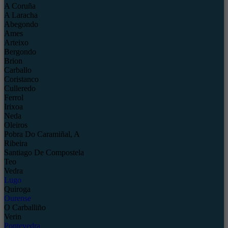
A Coruña
A Laracha
Abegondo
Ames
Arteixo
Bergondo
Brion
Carballo
Coristanco
Culleredo
Ferrol
Irixoa
Neda
Oleiros
Pobra Do Caramiñal, A
Ribeira
Santiago De Compostela
Teo
Vedra
Lugo
Quiroga
Ourense
O Carballiño
Verin
Pontevedra