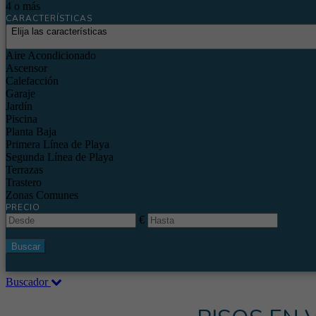
4 o más
CARACTERÍSTICAS
Elija las características
Aire Acondicionado
Ascensor
Calefacción
Garaje
Jardín
Piscina
Planta Baja
Primera Línea de Playa
Segunda Línea de Playa
Terrazas
Trastero
Zonas Comunes
PRECIO
€
Buscar
Buscador