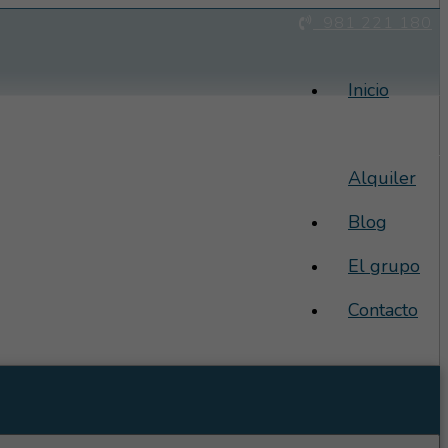
981 221 180
Inicio
Venta
Alquiler
Blog
El grupo
Contacto