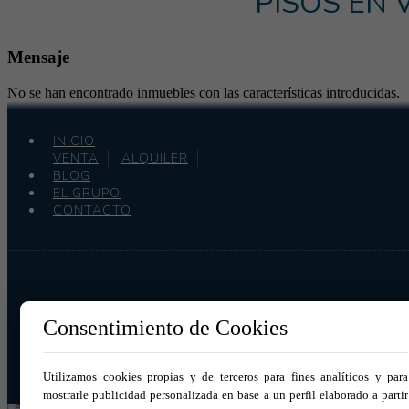
PISOS EN
Mensaje
No se han encontrado inmuebles con las características introducidas.
INICIO
VENTA
ALQUILER
BLOG
EL GRUPO
CONTACTO
Consentimiento de Cookies
Utilizamos cookies propias y de terceros para fines analíticos y para
mostrarle publicidad personalizada en base a un perfil elaborado a partir