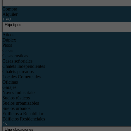
Compra
Alquiler
TIPO
Elija tipos
Áticos
Dúplex
Pisos
Casas
Casas rústicas
Casas señoriales
Chalets Independientes
Chalets pareados
Locales Comerciales
Oficinas
Garajes
Naves Industriales
Suelos rústicos
Suelos urbanizables
Suelos urbanos
Edificios a Rehabilitar
Edificios Residenciales
EN
Elija ubicaciones