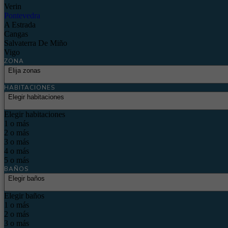
Verin
Pontevedra
A Estrada
Cangas
Salvaterra De Miño
Vigo
ZONA
Elija zonas
HABITACIONES
Elegir habitaciones
Elegir habitaciones
1 o más
2 o más
3 o más
4 o más
5 o más
BAÑOS
Elegir baños
Elegir baños
1 o más
2 o más
3 o más