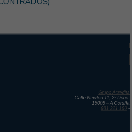
NCONTRADOS)
Grupo Acredita
Calle Newton 11, 2º Dcha.
15008 – A Coruña
981 221 180
-