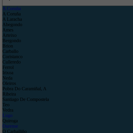
A Coruña
A Coruña
A Laracha
Abegondo
Ames
Arteixo
Bergondo
Brion
Carballo
Coristanco
Culleredo
Ferrol
Irixoa
Neda
Oleiros
Pobra Do Caramiñal, A
Ribeira
Santiago De Compostela
Teo
Vedra
Lugo
Quiroga
Ourense
O Carballiño