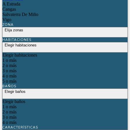
A Estrada
Cangas
Salvaterra De Miño
Vigo
ZONA
Elija zonas
HABITACIONES
Elegir habitaciones
Elegir habitaciones
1 o más
2 o más
3 o más
4 o más
5 o más
BAÑOS
Elegir baños
Elegir baños
1 o más
2 o más
3 o más
4 o más
CARACTERÍSTICAS