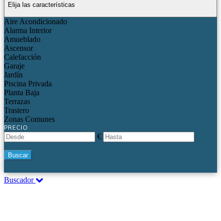
Elija las características
Aire Acondicionado
Alarma Interior
Amueblado
Ascensor
Calefacción
Garaje
Jardín
Piscina Privada
Planta Baja
Terrazas
Trastero
Zonas Comunes
PRECIO
€
Buscar
Buscador