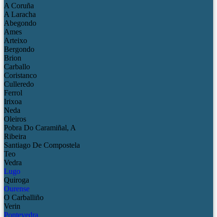
A Coruña
A Laracha
Abegondo
Ames
Arteixo
Bergondo
Brion
Carballo
Coristanco
Culleredo
Ferrol
Irixoa
Neda
Oleiros
Pobra Do Caramiñal, A
Ribeira
Santiago De Compostela
Teo
Vedra
Lugo
Quiroga
Ourense
O Carballiño
Verin
Pontevedra