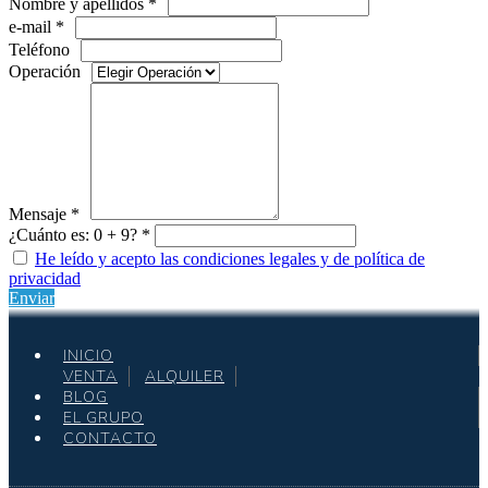
Nombre y apellidos *
e-mail *
Teléfono
Operación
Mensaje *
¿Cuánto es: 0 + 9? *
He leído y acepto las condiciones legales y de política de
privacidad
Enviar
INICIO
VENTA
ALQUILER
BLOG
EL GRUPO
CONTACTO