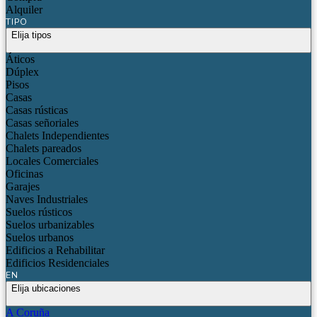
Alquiler
TIPO
Elija tipos
Áticos
Dúplex
Pisos
Casas
Casas rústicas
Casas señoriales
Chalets Independientes
Chalets pareados
Locales Comerciales
Oficinas
Garajes
Naves Industriales
Suelos rústicos
Suelos urbanizables
Suelos urbanos
Edificios a Rehabilitar
Edificios Residenciales
EN
Elija ubicaciones
A Coruña